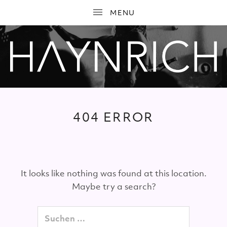
H
A
404 ERROR
Y
N
R
It looks like nothing was found at this location.
I
Maybe try a search?
C
H
Suchen nach: